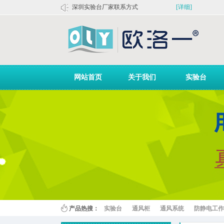
深圳实验台厂家联系方式
[详细]
揭露**者的“伟大创举”：愚蠢的...
[详细]
关于认清不良企业偷窃欧洛一公司...
[详细]
网站首页
关于我们
实验台
百叶窗图片载入中
产品热搜：
实验台
通风柜
通风系统
防静电工作