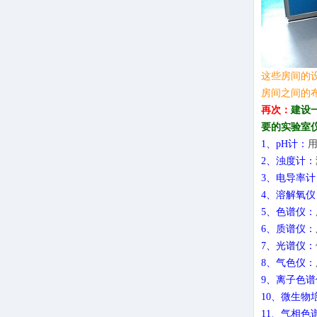
这些房间的
房间之间的
再次：
建设
要的实验室
1、pH计：
2、浊度计：
3、电导率计
4、溶解氧仪
5、色谱仪：
6、质谱仪：
7、光谱仪：
8、气色仪：
9、离子色谱
10、微生物
11、气相色