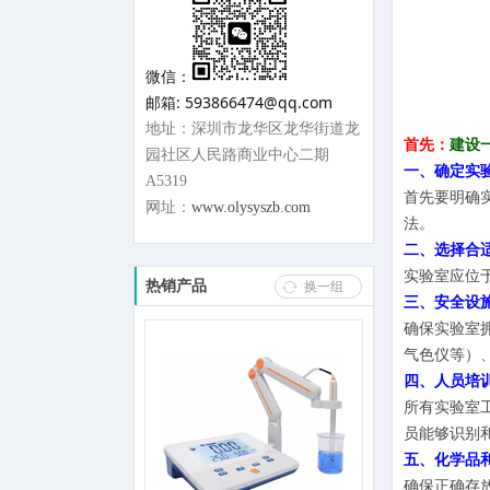
微信：
邮箱: 593866474@qq.com
地址：深圳市龙华区龙华街道龙
首先：
建设
园社区人民路商业中心二期
一、确定实
A5319
首先要明确
网址：
www.olysyszb.com
法。
二、选择合
实验室应位
热销产品
换一组
三、安全设
确保实验室
气色仪等）
四、人员培
所有实验室
员能够识别
五、化学品
确保正确存