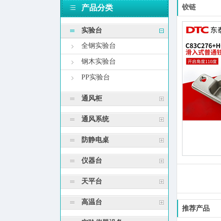
产品分类
铰链
实验台
全钢实验台
钢木实验台
PP实验台
通风柜
通风系统
防静电桌
仪器台
天平台
高温台
推荐产品