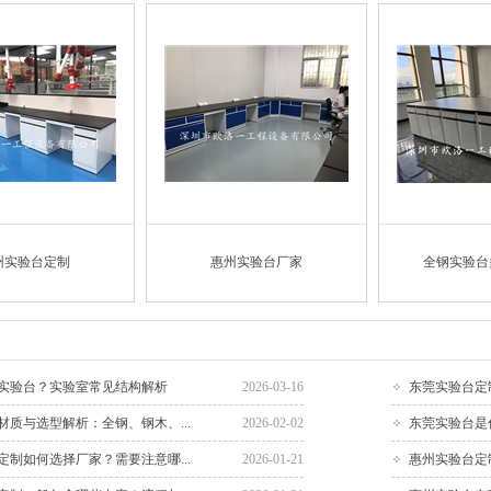
州实验台定制
惠州实验台厂家
全钢实验台
实验台？实验室常见结构解析
2026-03-16
东莞实验台定
材质与选型解析：全钢、钢木、...
2026-02-02
东莞实验台是
定制如何选择厂家？需要注意哪...
2026-01-21
惠州实验台定