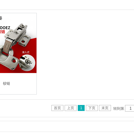
铰链
首页
上页
1
下页
末页
转到第