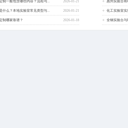
定制一般包含哪些内容？流程与...
2026-01-21
惠州实验台有哪
是什么？本地实验室常见类型与...
2026-01-21
化工实验室实
定制哪家靠谱？
2026-01-18
全钢实验台与P