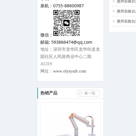
惠州实验台
座机：0755-88600987
惠州实验台
惠州实验台
微信：
邮箱: 593866474@qq.com
地址：深圳市龙华区龙华街道龙
园社区人民路商业中心二期
A5319
网址：
www.olysyszb.com
热销产品
换一组