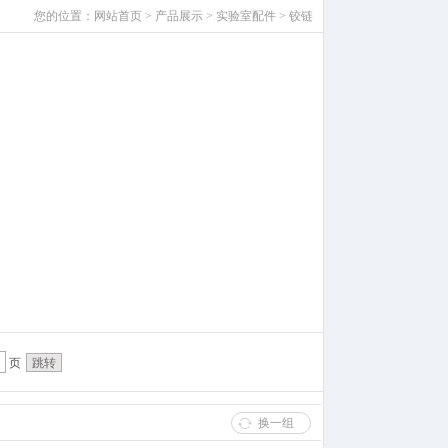
您的位置：
网站首页
>
产品展示
>
实验室配件
>
铰链
页
换一组