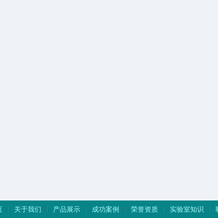
页
关于我们
产品展示
成功案例
荣誉资质
实验室知识